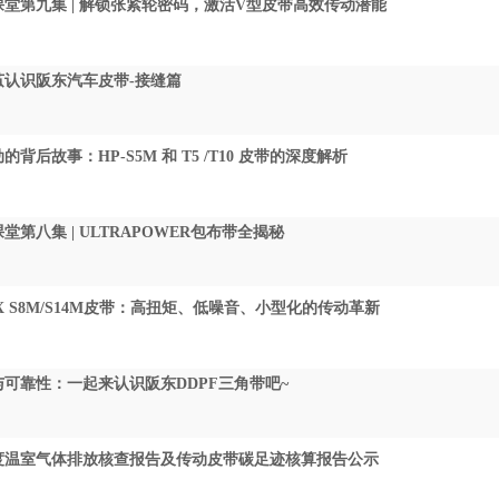
堂第九集 | 解锁张紧轮密码，激活V型皮带高效传动潜能
茧认识阪东汽车皮带-接缝篇
的背后故事：HP-S5M 和 T5 /T10 皮带的深度解析
堂第八集 | ULTRAPOWER包布带全揭秘
or-X S8M/S14M皮带：高扭矩、低噪音、小型化的传动革新
可靠性：一起来认识阪东DDPF三角带吧~
4年度温室气体排放核查报告及传动皮带碳足迹核算报告公示