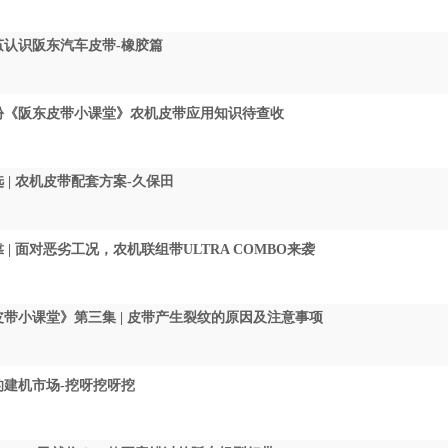
茧认识阪东汽车皮带-橡胶篇
份《阪东皮带小课堂》农机皮带应用知识待查收
 | 农机皮带配套方案-久保田
 | 面对恶劣工况，农机联组带ULTRA COMBO来袭
带小课堂》第三集 | 皮带产生裂纹的原因及注意事项
的建机市场-挖呀挖呀挖