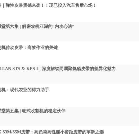
品｜弹性皮带震撼来袭！！现已投入汽车售后市场！
堂第六集 | 解密农机江湖的“内功心法”
割机传动皮带：高效作业的关键
LLAN STS & KPS Ⅱ | 深度解锁同属聚氨酯皮带的差异化魅力
割机：现代农业的得力助手
堂第五集 | 轮式收割机的稳定伙伴
or-X S3M/S5M皮带：高负荷高性能小齿距皮带的革新之选